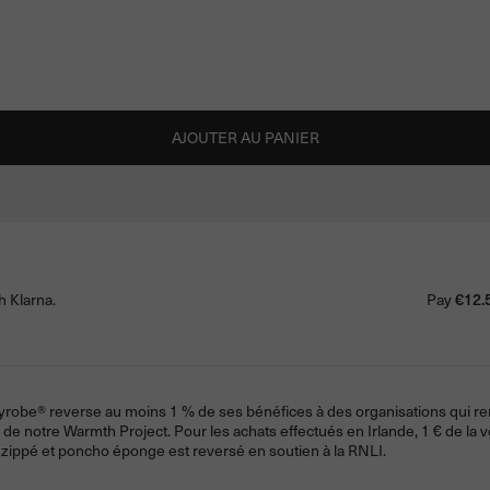
AJOUTER AU PANIER
h Klarna.
Pay
€12.
yrobe® reverse au moins 1 % de ses bénéfices à des organisations qui rend
iais de notre Warmth Project. Pour les achats effectués en Irlande, 1 € de
ippé et poncho éponge est reversé en soutien à la RNLI.