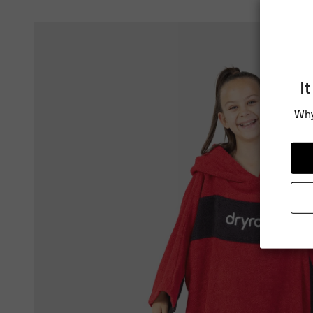
I
Why