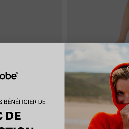
-
ants
Poncho éponge bio pour enfants Noir/rouge - REMIX - Red Black
nfants Noir/rouge - REMIX
 BÉNÉFICIER DE
€ DE