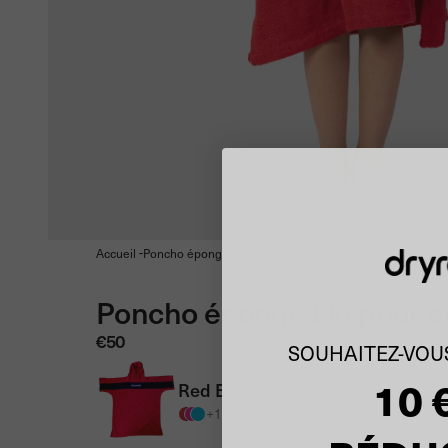
-
Accueil
Poncho éponge Dryrobe® en coton biologique pour enf
Poncho éponge bio pour e
€50
SOUHAITEZ-VOUS
10 
Red Black
+15 coloris disponibles