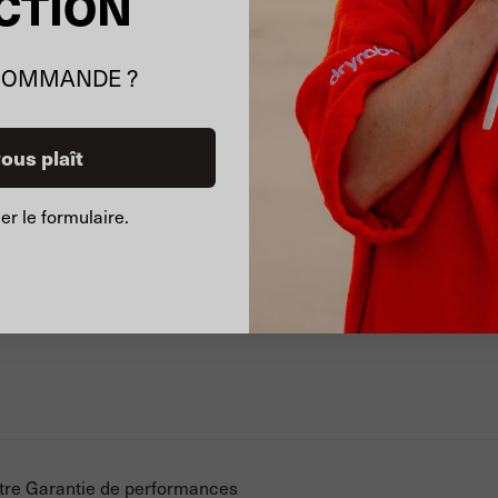
CTION
COMMANDE ?
vous plaît
r le formulaire.
5-9 YRS
notre Garantie de performances