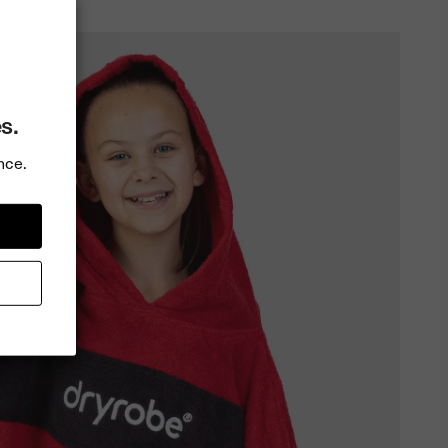
s.
nce.