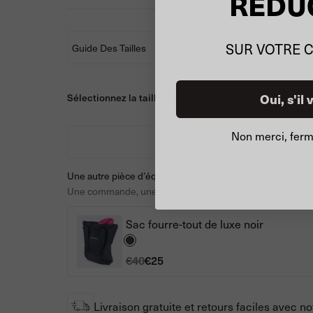
RÉDU
SUR VOTRE 
Guide Des Tailles
Sélectionnez la taille
Oui, s'il 
Guide Des Tailles
Non merci, ferme
2-4 YRS
Une autre pièce d’équipement…
Une commande, une livraison, un gain d’efficacité.
Sac fourre-tout de luxe noir
€40
€25
Livraison gratuite et retours faciles avec 