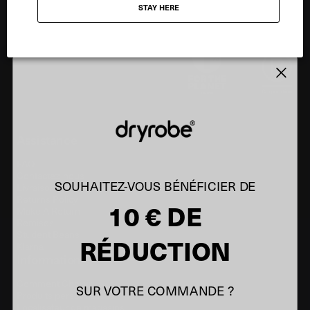
STAY HERE
Assistance
FAQ
Contactez-nous
SOUHAITEZ-VOUS BÉNÉFICIER DE
Livraison et Retours
Returns Policy
10 € DE
Make A Return
Remises
Student Beans
RÉDUCTION
Klarna
Information
Comment Choisir
SUR VOTRE COMMANDE ?
Produits personnalisés
Localisateur de magasins