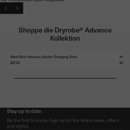
Shoppe die Dryrobe® Advance
Kollektion
FREE TRAVEL BAG €45
FREE 
Batik Blue Advance Adults Changing Robe
Anthr
Preis
€210
Preis
€210
Stay up to date
Be the first to know. Sign up for the latest news, offers
and styles.