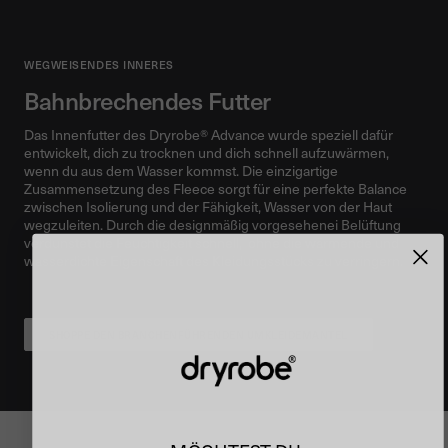
WEGWEISENDES INNERES
Bahnbrechendes Futter
Das Innenfutter des Dryrobe® Advance wurde speziell dafür
entwickelt, dich zu trocknen und dich schnell aufzuwärmen,
wenn du aus dem Wasser kommst. Die einzigartige
Zusammensetzung des Fleece sorgt für eine perfekte Balance
zwischen Isolierung und der Fähigkeit, Wasser von der Haut
wegzuleiten. Durch die designmäßig vorgesehenei Belüftung
verdunstet die Feuchtigkeit schnell, ohne die wärmende und
wasserdichte Eigenschaft des Kleidungsstücks zu verringern.
SHOPPE DEN BRANCHENFÜHRENDEN UMKLEIDEMANTEL