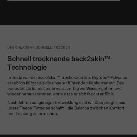
UNSCHLAGBAR SCHNELL TROCKEN
Schnell trocknende back2skin™-
Technologie
In Tests war die back2skin™ Trockenzeit des Dryrobe® Advance
erheblich kürzer als die unserer führenden Konkurrenten. Das
bedeutet, du kannst mehrmals am Tag ins Wasser gehen und
wieder herauskommen, ohne dass er sich feucht anfühlt.
Video pa
Nach Jahren ausgiebiger Entwicklung sind wir überzeugt, dass
Unmute 
unser Fleece-Futter es schafft – die Balance zwischen Komfort
und Leistung zu erreichen.