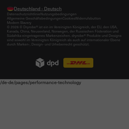
Datenschutzrichtlinie
Nutzungsbedingungen
Allgemeine Geschäftsbedingungen
Cookies
Widerrufsbutton
Modern Slavery
© 2026 © Dryrobe® ist ein im Vereinigten Königreich, der EU, den USA,
Kanada, China, Neuseeland, Norwegen, der Russischen Föderation und
Südafrika eingetragenes Markenzeichen. dryrobe® Produkte und Designs
sind sowohl im Vereinigten Königreich als auch auf internationaler Ebene
durch Marken-, Design- und Urheberrecht geschützt.
/de-de/pages/performance-technology