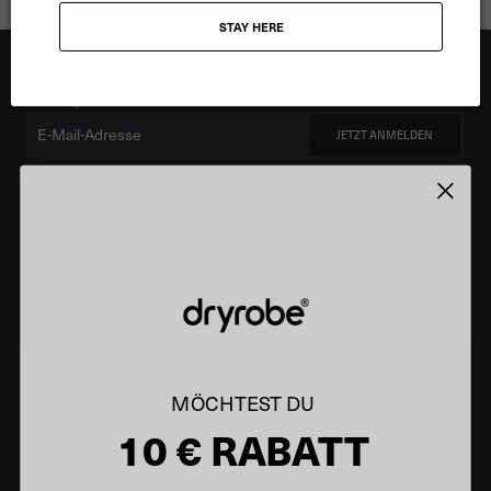
Showing 3 of 3 products
STAY HERE
Stay up to date
Be the first to know. Sign up for the latest news, offers
and styles.
Email
JETZT ANMELDEN
MÖCHTEST DU
Support
10 € RABATT
FAQ
Kontakt
Lieferung & Retouren