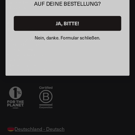
AUF DEINE BESTELLUNG?
Returns Policy
Make A Return
Rabatt
Student Beans
JA, BITTE!
Klarna
Information
Nein, danke. Formular schließen.
Die richtige Wahl treffen
Custom Products
Händlersuche
Kundenbewertungen
Performance Guarantee
Pflegehinweise
Stellen bei Dryrobe®