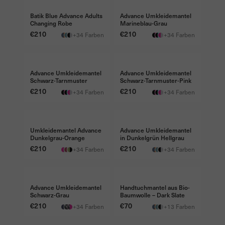
Batik Blue Advance Adults
Advance Umkleidemantel
Changing Robe
Marineblau-Grau
Preis
€210
Preis
€210
+34 Farben
+34 Farben
FREE TRAVEL BAG €45
FREE TRAVEL BAG €45
Advance Umkleidemantel
Advance Umkleidemantel
Schwarz-Tarnmuster
Schwarz-Tarnmuster-Pink
Preis
€210
Preis
€210
+34 Farben
+34 Farben
FREE TRAVEL BAG €45
FREE TRAVEL BAG €45
Umkleidemantel Advance
Advance Umkleidemantel
Dunkelgrau-Orange
in Dunkelgrün Hellgrau
Preis
€210
Preis
€210
+34 Farben
+34 Farben
FREE TRAVEL BAG €45
NEW
Advance Umkleidemantel
Handtuchmantel aus Bio-
Schwarz-Grau
Baumwolle – Dark Slate
Preis
€210
Preis
€70
+34 Farben
+13 Farben
FREE TRAVEL BAG €45