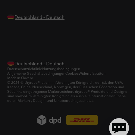
Datenschutzrichtlinie
Nutzungsbedingungen
Allgemeine Geschäftsbedingungen
Cookies
Widerrufsbutton
Modern Slavery
© 2026 © Dryrobe® ist ein im Vereinigten Königreich, der EU, den USA,
Kanada, China, Neuseeland, Norwegen, der Russischen Föderation und
Südafrika eingetragenes Markenzeichen. dryrobe® Produkte und Designs
sind sowohl im Vereinigten Königreich als auch auf internationaler Ebene
durch Marken-, Design- und Urheberrecht geschützt.