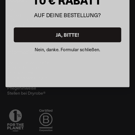
FAQ
AUF DEINE BESTELLUNG?
Kontakt
Lieferung & Retouren
Returns Policy
Make A Return
JA, BITTE!
Rabatt
Student Beans
Klarna
Nein, danke. Formular schließen.
Information
Die richtige Wahl treffen
Custom Products
Händlersuche
Kundenbewertungen
Performance Guarantee
Pflegehinweise
Stellen bei Dryrobe®