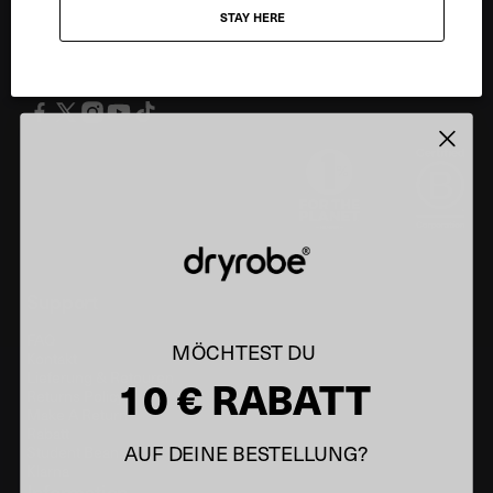
STAY HERE
Email
JETZT ANMELDEN
Support
FAQ
MÖCHTEST DU
Kontakt
Lieferung & Retouren
10 € RABATT
Returns Policy
Make A Return
Rabatt
AUF DEINE BESTELLUNG?
Student Beans
Klarna
Information