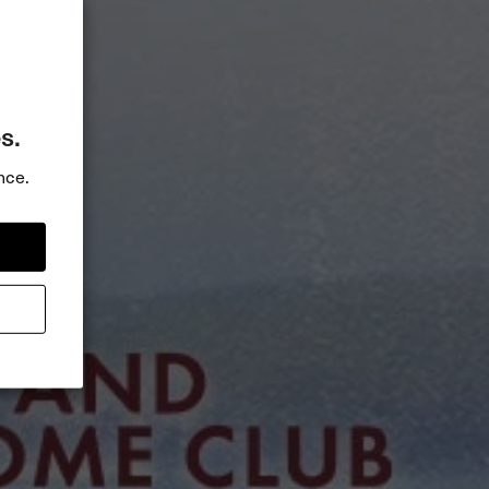
s.
nce.