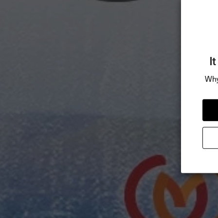
I
Why