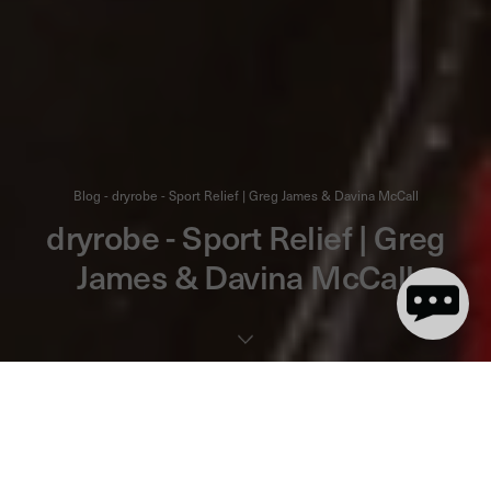
Blog - dryrobe - Sport Relief | Greg James & Davina McCall
dryrobe - Sport Relief | Greg
James & Davina McCall
2 minute(s) de lecture
We started with Sport Relief back in 2014 when Davina McCall
did her Sport Relief challenge, Beyond Breaking Point, covering